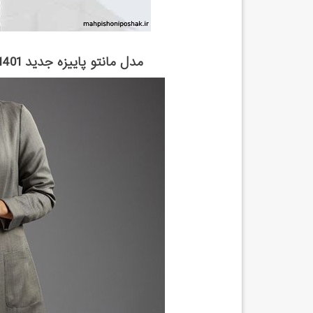
مدل مانتو پاییزه جدید 1401 (اسپرت دخترانه دانشجویی سبک ...