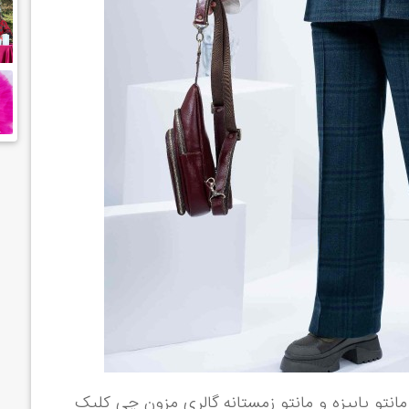
نتو پاییزه و مانتو زمستانه گالری مزون چی کلیک