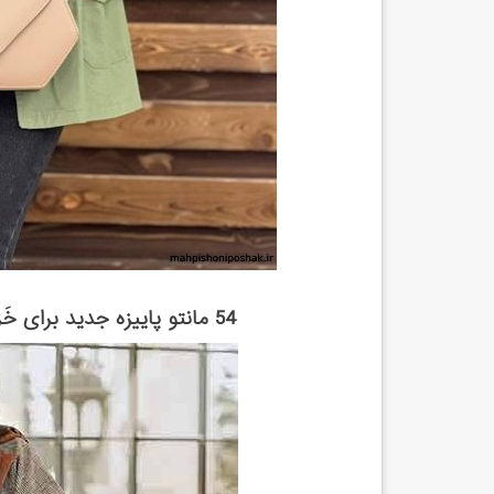
54 مانتو پاییزه جدید برای خَزان سال 1402؛ برای استایل متفاوت ...