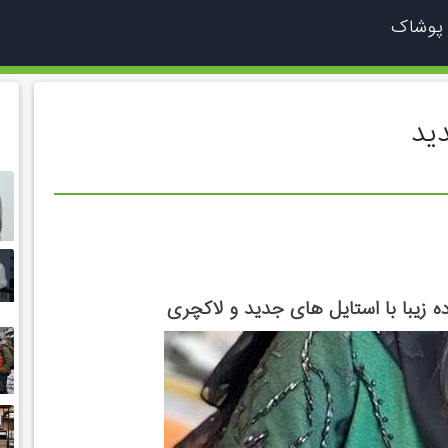
 پوشاک
ید
زیبا با استایل های جدید و لاکچری