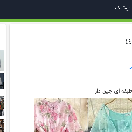
 پوشاک
ی
ه
طبقه ای چین دار