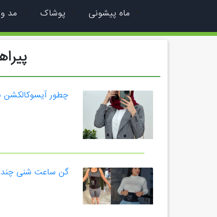
ماه پیشونی
پوشاک
مد و
پیرا
چطور آیسوکالکشن با
ساخت
گن ساعت شنی چند ن