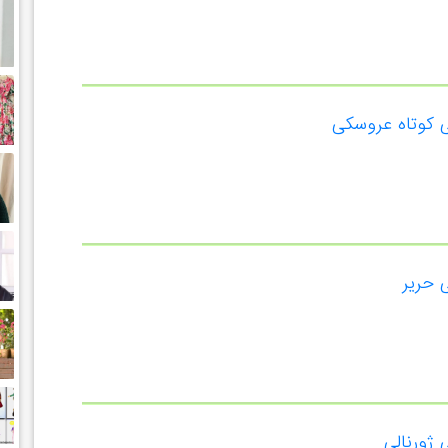
 کوتاه عروسکی
 حریر
ژورنالی