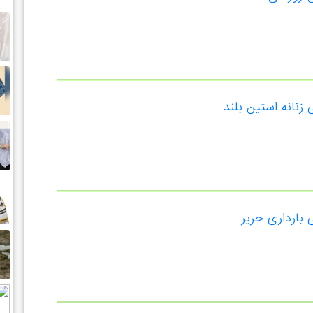
نانه استین بلند
بارداری حریر