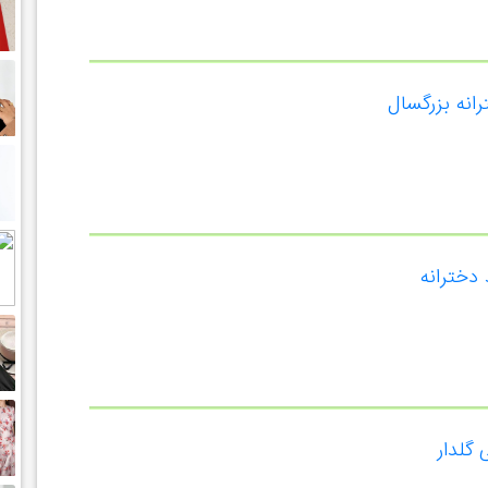
انه بزرگسال
 دخترانه
گلدار