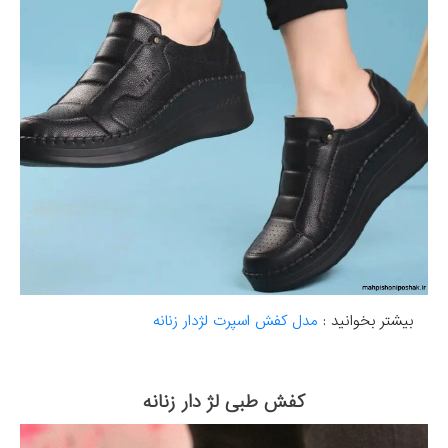
بیشتر بخوانید :
مدل کفش اسپرت لژدار زنانه
کفش طبی لژ دار زنانه