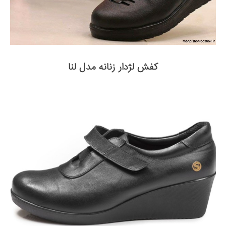
کفش لژدار زنانه مدل لنا