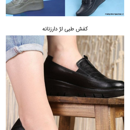
کفش طبی لژ دارزنانه