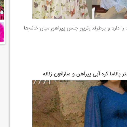
ا دارد و پرطرفدارترین جنس پیراهن میان خانم‌ها
پاناما کره آبی پيراهن و سارافون زنانه