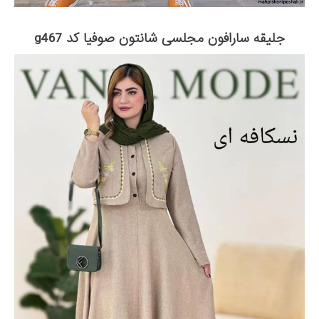
جلیقه سارافون مجلسی شانتون صوفیا کد g467