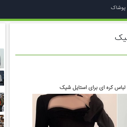
 پوشاک
شیک