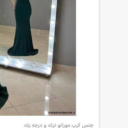
جنس كرپ مورانو ترك و درجه يك