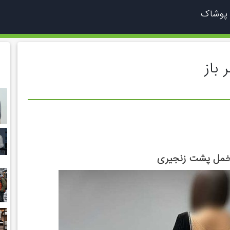
 پوشاک
باز
مل پشت زنجیری