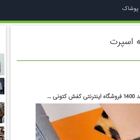
 پوشاک
 ...