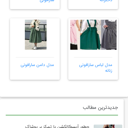
دخترانه
سارافونی
مدل لباس سارافونی
مدل دامن سارافونی
زنانه
جدیدترین مطالب
چطور آیسوکالکشن با تمرکز بر پوشاک