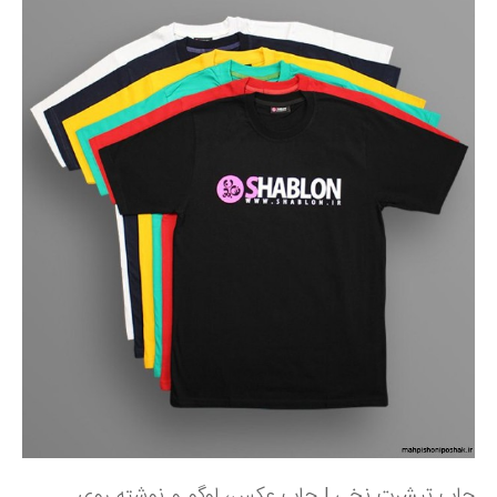
چاپ تیشرت نخی | چاپ عکس، لوگو و نوشته روی