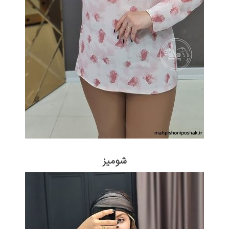
شومیز