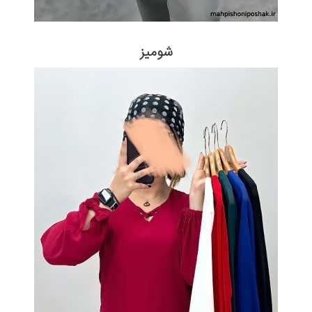
شومیز