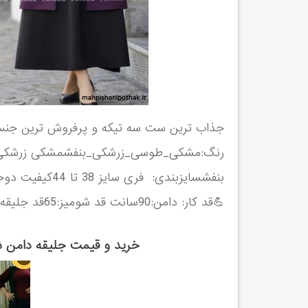
رنگ:مشکی_طوسی_زرشکی_بنفشمشکی زرشک
💪قد کار: دامن:90سانت قد شومیز:65قد جلیقه:120 ارتباط و ثبت سفارش واتس اپ :09382920284
خرید و قیمت جلیقه دامن ش