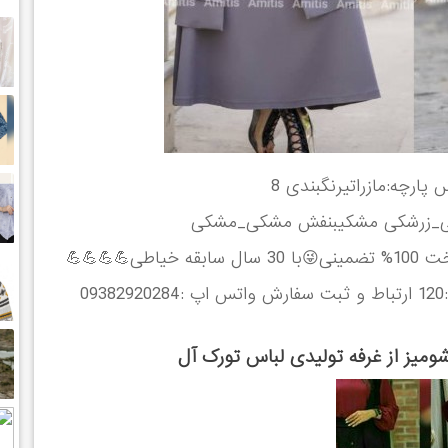
جذاب ترین ست سه تیکه و پرفروش ترین جنس پارچه:مازراتیرنگبندی 8
ی_زرشکی مشکیبنفش مشکی_مشکی
بنفشسایزبندی: فری سایز 38 تا 44کیفیت دوخت 100% تضمینی😜با 30 سال سابقه خیاطی💪💪💪💪
ومیز از غرفه تولیدی لباس تورک آل